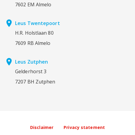
7602 EM Almelo
place
Leus Twentepoort
H.R. Holstlaan 80
7609 RB Almelo
place
Leus Zutphen
Gelderhorst 3
7207 BH Zutphen
Disclaimer
Privacy statement